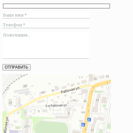
Шустофф
Банкетный зал в Томске